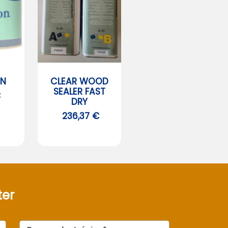
ON
CLEAR WOOD
SEALER FAST
€
DRY
236,37 €
ter