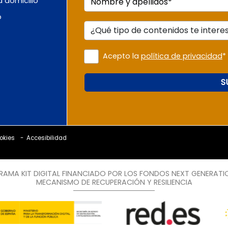
 domicilio
Nombre y apellidos*
o
Acepto la
política de privacidad
*
S
ookies
Accesibilidad
AMA KIT DIGITAL FINANCIADO POR LOS FONDOS NEXT GENERATI
MECANISMO DE RECUPERACIÓN Y RESILIENCIA