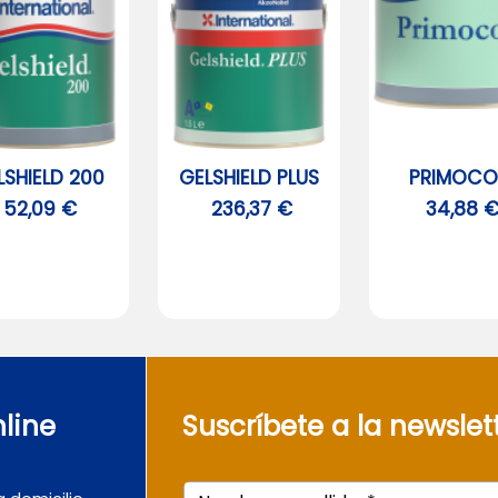
LSHIELD 200
GELSHIELD PLUS
PRIMOC
52,09 €
236,37 €
34,88 
line
Suscríbete a la newslet