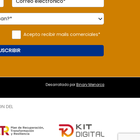
Correo electrónico*
Acepto recibir mails comerciales*
USCRIBIR
Desarrollado por
Binary Menorca
ON DEL