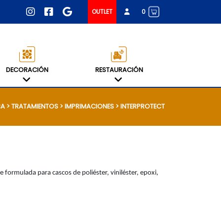
0
OUTLET
Total:
0,00 €
VER CESTA
DECORACIÓN
RESTAURACIÓN
CA
>
TRATAMIENTOS
>
IMPRIMACIONES
> INTERPROTECT
ORES
CIES
IMIENTO
ormulada para cascos de poliéster, viniléster, epoxi,