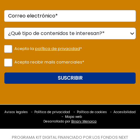
Correo electrónico*
Acepto la
política de privacidad
*
Acepto recibir mails comerciales*
SUSCRIBIR
Avisos legales
Política de privacidad
Política de cookies
Accesibilidad
Mapa web
Desarrollado por
Binary Menorca
PROGRAMA KIT DIGITAL FINANCIADO POR LOS FONDOS NEXT