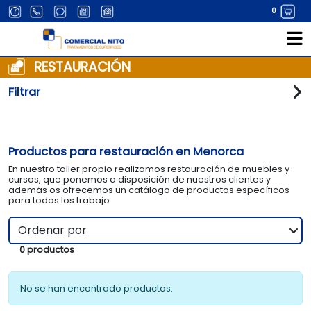
0
HORARIO INVIERNO (octubre a febrero)
Total:
0,00 €
VER CESTA
Imprimaciones
Genéricos
Autopulimentables
Imprimaciones
Limpieza genérica
Relleno
RESTAURACIÓN
TRATAMIENTOS
AISLAMIENTOS TÉRMICOS Y ACUSTICOS
PINTURA INTERIOR
PRODUCTOS
Masillas
Kits de motor
Matriz dura
Patentes
Mantenimiento de motores
Renovación de superficies
HORARIO PRIMAVERA (febrero a julio)
Filtrar
Resinas
Productos alto rendimiento
Barnices
Exteriores
ÁNODOS
MASILLAS
REVESTIMIENTOS DE EXTERIOR
Complementos
Aceites
Soluciones especiales
PATENTES
MORTEROS Y REVOCOS
PAVIMENTOS
HORARIO VERANO (julio a octubre)
Productos para restauración en Menorca
SISTEMA PARA HÉLICES, COLAS Y EJES
IMPERMEABILIZACIONES
ALTA DECORACIÓN
En nuestro taller propio realizamos restauración de muebles y
LIMPIEZA, BARNICES Y ACEITES
SOLERAS Y PAVIMENTACIÓN
PINTURAS Y PRODUCTOS ESPECIALES
cursos, que ponemos a disposición de nuestros clientes y
además os ofrecemos un catálogo de productos específicos
para todos los trabajo.
ESTUCOS Y REVESTIMIENTOS
IMPRIMACIONES, SELLADORES Y FIJADORES
0 productos
No se han encontrado productos.